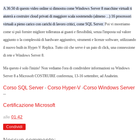
A
36:50 di questo video online
si dimostra come Windows Server 8 macchine virtuali ti
aiuterà a costruire cloud privati
di maggiore scala sostenendo (almeno ...) 16 processori
virtuali a pieno carico con carichi di lavoro critici, come SQL Server.
Poi vi mostriamo
come si può fornire migliore tolleranza ai guasti e flessibilità, senza l'imposta sul valore
aggiunto o la complessità di hardware aggiuntivo, strumenti e licenze software, utilizzando
il nuovo built-in Hyper-V Replica.
Tutto ciò che serve è un paio di click, una connessione
di rete e Windows Server 8.
Ma questo è solo l'inizio!
Non vediamo l'ora di condividere informazioni su Windows
Server 8 a Microsoft
COSTRUIRE
conferenza, 13-16 settembre, ad Anaheim.
Corso SQL Server
-
Corso Hyper-V
-
Corso Windows Server
–
Certificazione Microsoft
alle
01:42
Condividi
Nessun commento: