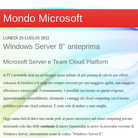
Mondo Microsoft
LUNEDÌ 25 LUGLIO 2011
Windows Server 8" anteprima
Microsoft Server e Team Cloud Platform
in IT è probabile tirati tra un bisogno quasi infinito di più potenza di calcolo per offrire
soluzioni di business e le esigenze sempre crescenti per una maggiore agilità, una maggiore
efficienza e minori costi.
Fortunatamente, è possibile ora fornire su queste esigenze,
apparentemente contraddittorie, sfruttando i vantaggi del cloud computing con il nostro
pubblico
e private cloud
soluzioni.
E sono solo di andare a stare meglio.
Oggi siamo lieti di darvi una
sneak peek
al passo successivo nel cloud computing privato
mostrando solo due delle
centinaia
di nuove funzionalità in arrivo la prossima versione di
Windows Server, internamente nome in codice "Windows Server 8."