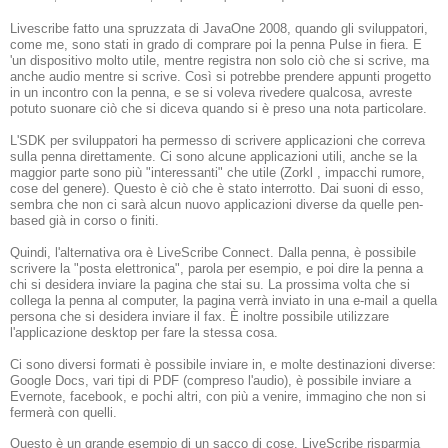
Livescribe fatto una spruzzata di JavaOne 2008, quando gli sviluppatori,
come me, sono stati in grado di comprare poi la penna Pulse in fiera.
E
'un dispositivo molto utile, mentre registra non solo ciò che si scrive, ma
anche audio mentre si scrive.
Così si potrebbe prendere appunti progetto
in un incontro con la penna, e se si voleva rivedere qualcosa, avreste
potuto suonare ciò che si diceva quando si è preso una nota particolare.
L'SDK per sviluppatori ha permesso di scrivere applicazioni
che correva
sulla penna direttamente.
Ci sono alcune applicazioni utili, anche se la
maggior parte sono più "interessanti" che utile (Zorkl
, impacchi rumore,
cose del genere).
Questo è ciò che è stato interrotto.
Dai suoni di esso,
sembra che non ci sarà alcun nuovo applicazioni diverse da quelle pen-
based già in corso o finiti.
Quindi, l'alternativa ora è LiveScribe Connect.
Dalla penna, è possibile
scrivere la "posta elettronica", parola per esempio, e poi dire la penna a
chi si desidera inviare la pagina che stai su.
La prossima volta che si
collega la penna al computer, la pagina verrà inviato in una e-mail a quella
persona che si desidera inviare il fax.
È inoltre possibile utilizzare
l'applicazione desktop per fare la stessa cosa.
Ci sono diversi formati è possibile inviare in, e molte destinazioni diverse:
Google Docs, vari tipi di PDF (compreso l'audio), è possibile inviare a
Evernote, facebook, e pochi altri, con più a venire, immagino che non si
fermerà con quelli.
Questo è un grande esempio di un sacco di cose.
LiveScribe risparmia