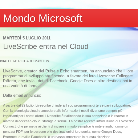
Mondo Microsoft
MARTEDÌ 5 LUGLIO 2011
LiveScribe entra nel Cloud
NVIATO DA: RICHARD MAYHEW
LiveScrive
, creatori del
Pulse
e Echo
smartpen, ha annunciato che il loro
programma di sviluppo sta finendo, a favore dei loro Livescribe Collegare
l'offerta, che invia i dati di Facebook, Google Docs e altre destinazioni in
una varietà di formati.
Dalla email annuncio:
A partire dal 29 luglio, Livescribe chiuderà il suo programma di terze parti sviluppatore.
Con la tecnologia cloud e accedere alle informazioni mobili diventano sempre più
importanti per i nostri clienti, Livescribe è riallineando la sua attenzione e le risorse in
materia di accesso cloud, storage e servizi.
La nostra recente introduzione di Livescribe
Connect, che permette ai clienti di inviare in modo semplice le note e audio, come un
pencast PDF, per le persone o le destinazioni di loro scelta, come Google Docs,
Evernote, e-mail e Facebook, è un passo importante in questa direzione.