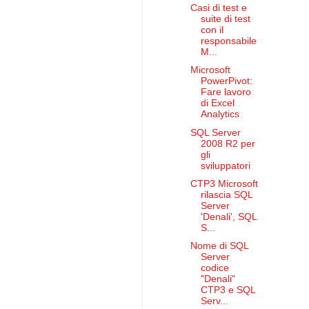
Casi di test e
suite di test
con il
responsabile
M...
Microsoft
PowerPivot:
Fare lavoro
di Excel
Analytics
SQL Server
2008 R2 per
gli
sviluppatori
CTP3 Microsoft
rilascia SQL
Server
'Denali', SQL
S...
Nome di SQL
Server
codice
"Denali"
CTP3 e SQL
Serv...