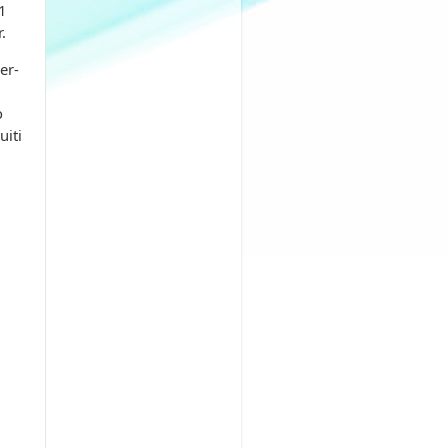
1
.
er-
o
uiti