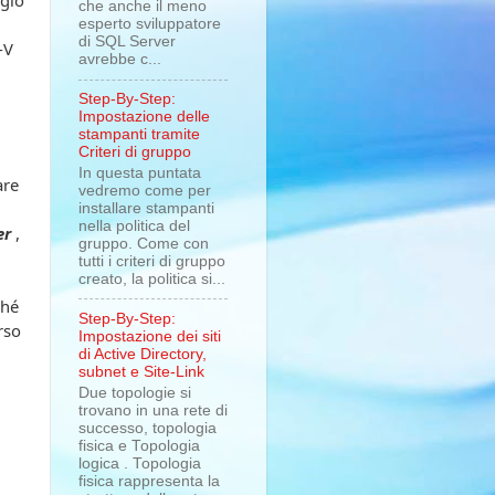
che anche il meno
esperto sviluppatore
di SQL Server
-V
avrebbe c...
Step-By-Step:
Impostazione delle
stampanti tramite
Criteri di gruppo
In questa puntata
are
vedremo come per
installare stampanti
nella politica del
er
,
gruppo. Come con
tutti i criteri di gruppo
creato, la politica si...
ché
Step-By-Step:
rso
Impostazione dei siti
di Active Directory,
subnet e Site-Link
Due topologie si
trovano in una rete di
successo, topologia
fisica e Topologia
logica . Topologia
fisica rappresenta la