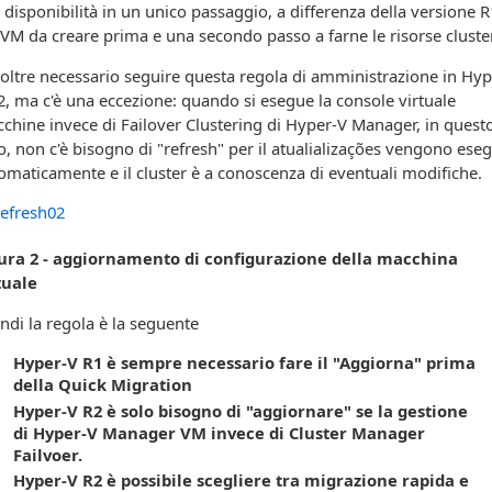
a disponibilità in un unico passaggio, a differenza della versione R
 VM da creare prima e una secondo passo a farne le risorse cluster
noltre necessario seguire questa regola di amministrazione in Hyp
2, ma c'è una eccezione: quando si esegue la console virtuale
chine invece di Failover Clustering di Hyper-V Manager, in quest
o, non c'è bisogno di "refresh" per il atualializações vengono eseg
omaticamente e il cluster è a conoscenza di eventuali modifiche.
ura 2 - aggiornamento di configurazione della macchina
tuale
ndi la regola è la seguente
Hyper-V R1 è sempre necessario fare il "Aggiorna" prima
della Quick Migration
Hyper-V R2 è solo bisogno di "aggiornare" se la gestione
di Hyper-V Manager VM invece di Cluster Manager
Failvoer.
Hyper-V R2 è possibile scegliere tra migrazione rapida e