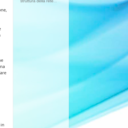
struttura della rete...
one,
e
n
me
rna
fare
 in