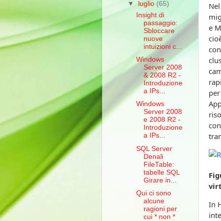
▼
luglio
(65)
Nel
Insight di
mig
passaggio:
e M
Sbloccare
cio
nuove
intuizioni c...
con
clu
Windows
Server 2008
cam
& 2008 R2 -
rap
Introduzione
a IPs...
per
App
Windows
Server 2008
ris
e 2008 R2 -
con
Introduzione
tra
a IPs...
SQL Server
Denali
FileTable:
tabelle SQL
Fig
Girare in...
vir
Qui ci sono
alcune
In 
ragioni per
int
cui * non *