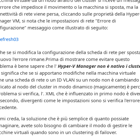
errore che impedisce il movimento o la macchina si sposta, ma la
nettività di rete viene persa, cliccando sulle proprietà della Hyper
ager VM, si nota che le impostazioni di rete "Errore di
figurazione" messaggio come illustrato di seguito:
he se si modifica la configurazione della scheda di rete per spost
nuovo l'errore rimane.
Prima di mostrare come evitare questo
blema è bene sapere che l'
Hyper-V Manager non è nativo i clust
 significa che se si apportano modifiche nella macchina virtuale
e una scheda di rete o un ID VLAN su un nodo non è cambiando
licato al nodo del cluster in modo dinamico (magicamente) è per
problema si verifica, l'. XML che è influenzato in primo nodo è dive
 secondo, divergenti come le impostazioni sono si verifica l'errore
cedente.
mi creda, la soluzione che è più semplice di quanto possiate
aginare, avete solo bisogno di cambiare il modo di gestire le
chine virtuali quando sono in un clustering di failover.