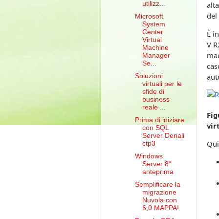
utilizz...
alt
del
Microsoft
System
Center
È i
Virtual
V R
Machine
mac
Manager
Se...
cas
aut
Soluzioni
virtuali per le
sfide di
business
reale ...
Fig
Prima di iniziare
vir
con SQL
Server Denali
Qui
ctp3
Windows
Server 8"
anteprima
Semplificare la
migrazione
Nuvola con
6,0 MAPPA!