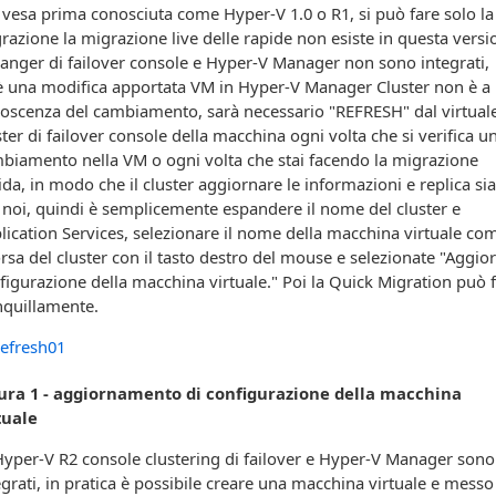
 vesa prima conosciuta come Hyper-V 1.0 o R1, si può fare solo la
razione la migrazione live delle rapide non esiste in questa versi
anger di failover console e Hyper-V Manager non sono integrati,
è una modifica apportata VM in Hyper-V Manager Cluster non è a
oscenza del cambiamento, sarà necessario "REFRESH" dal virtual
ster di failover console della macchina ogni volta che si verifica u
biamento nella VM o ogni volta che stai facendo la migrazione
ida, in modo che il cluster aggiornare le informazioni e replica sia
 noi, quindi è semplicemente espandere il nome del cluster e
lication Services, selezionare il nome della macchina virtuale co
orsa del cluster con il tasto destro del mouse e selezionate "Aggio
figurazione della macchina virtuale."
Poi la Quick Migration può 
nquillamente.
ura 1 - aggiornamento di configurazione della macchina
tuale
Hyper-V R2 console clustering di failover e Hyper-V Manager sono
egrati, in pratica è possibile creare una macchina virtuale e messo