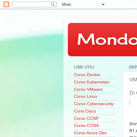
Mondo
LINK UTILI
GIO
Corso Docker
VM 
Corso Kubernetes
Corso VMware
Di 
Corso Linux
Corso Cybersecurity
Corsi Cisco
Corso CCNP
Imm
Corso CCNA
R1 
Corso Azure Dev
mac