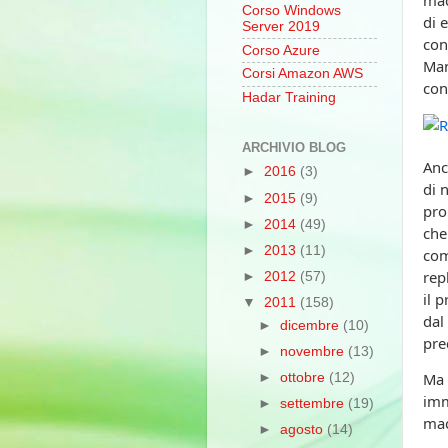
Corso Windows
di 
Server 2019
con
Corso Azure
Man
Corsi Amazon AWS
con
Hadar Training
ARCHIVIO BLOG
Anc
►
2016
(3)
di 
►
2015
(9)
pro
►
2014
(49)
che
►
2013
(11)
com
rep
►
2012
(57)
il 
▼
2011
(158)
dal
►
dicembre
(10)
pre
►
novembre
(13)
Ma 
►
ottobre
(12)
imm
►
settembre
(19)
mac
►
agosto
(14)