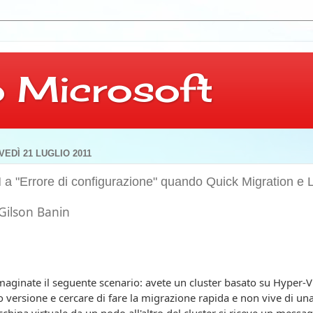
 Microsoft
VEDÌ 21 LUGLIO 2011
a "Errore di configurazione" quando Quick Migration e 
Gilson Banin
aginate il seguente scenario: avete un cluster basato su Hyper-V
o versione e cercare di fare la migrazione rapida e non vive di un
china virtuale da un nodo all'altro del cluster si riceve un messa