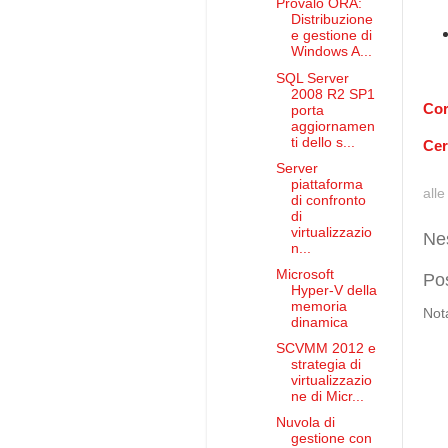
Provalo ORA:
Distribuzione
e gestione di
Windows A...
SQL Server
2008 R2 SP1
Cor
porta
aggiornamen
ti dello s...
Cer
Server
piattaforma
all
di confronto
di
virtualizzazio
Ne
n...
Microsoft
Po
Hyper-V della
memoria
Not
dinamica
SCVMM 2012 e
strategia di
virtualizzazio
ne di Micr...
Nuvola di
gestione con