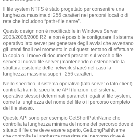
Il file system NTFS è stato progettato per consentire una
lunghezza massima di 256 caratteri nei percorsi locali o di
rete che includono “path+file name”.
Questo design non è modificabile in Windows Server
2003/2008/2008 R2 e non è possibile configurare il sistema
operativo lato server per generare degli avvisi che avvertano
gli utenti finali nel momento in cui questi tentano di effettuare
la copia o il move di documenti presenti sul vecchio file
server al nuovo file server (mantenendo o estendendo la
struttura esistente delle network share) nel caso la
lunghezza massima superi i 256 caratteri.
Nello specifico, il sistema operativo (lato server o lato client)
controlla tramite specifiche API (funzioni del sistema
operativo stesso) determinati parametri legati al file system,
come la lunghezza del nome del file o il percorso completo
del file stesso.
Queste API sono per esempio GetShortPathName che
controlla la lunghezza minima del nome del percorso dove è
situato il file che deve essere aperto, GetLongPathName
che controlla la lunghezza massima del percorso dove è