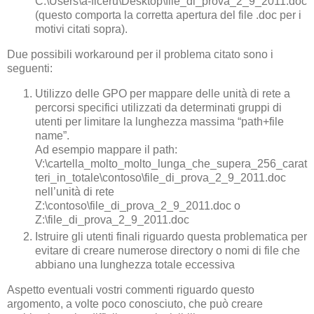
C:\Users\a-ficeru\Desktop\file_di_prova_2_9_2011.doc
(questo comporta la corretta apertura del file .doc per i
motivi citati sopra).
Due possibili workaround per il problema citato sono i
seguenti:
Utilizzo delle GPO per mappare delle unità di rete a
percorsi specifici utilizzati da determinati gruppi di
utenti per limitare la lunghezza massima “path+file
name”.
Ad esempio mappare il path:
V:\cartella_molto_molto_lunga_che_supera_256_carat
teri_in_totale\contoso\file_di_prova_2_9_2011.doc
nell’unità di rete
Z:\contoso\file_di_prova_2_9_2011.doc o
Z:\file_di_prova_2_9_2011.doc
Istruire gli utenti finali riguardo questa problematica per
evitare di creare numerose directory o nomi di file che
abbiano una lunghezza totale eccessiva
Aspetto eventuali vostri commenti riguardo questo
argomento, a volte poco conosciuto, che può creare