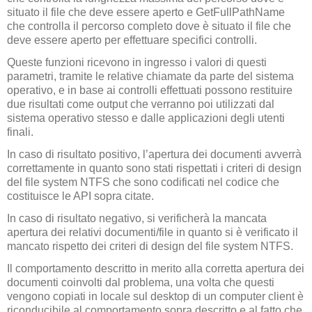
situato il file che deve essere aperto e GetFullPathName
che controlla il percorso completo dove è situato il file che
deve essere aperto per effettuare specifici controlli.
Queste funzioni ricevono in ingresso i valori di questi
parametri, tramite le relative chiamate da parte del sistema
operativo, e in base ai controlli effettuati possono restituire
due risultati come output che verranno poi utilizzati dal
sistema operativo stesso e dalle applicazioni degli utenti
finali.
In caso di risultato positivo, l’apertura dei documenti avverrà
correttamente in quanto sono stati rispettati i criteri di design
del file system NTFS che sono codificati nel codice che
costituisce le API sopra citate.
In caso di risultato negativo, si verificherà la mancata
apertura dei relativi documenti/file in quanto si è verificato il
mancato rispetto dei criteri di design del file system NTFS.
Il comportamento descritto in merito alla corretta apertura dei
documenti coinvolti dal problema, una volta che questi
vengono copiati in locale sul desktop di un computer client è
riconducibile al comportamento sopra descritto e al fatto che