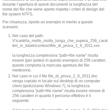
durante l’apertura di questi documenti la lunghezza del
nome del file che viene aperto rispetta i criteri di design del
file system NTFS.
Per chiarezza, riporto un esempio in merito a questo
scenario:
Nel caso del path:
V:\cartella_molto_molto_lunga_che_supera_256_carat
teri_in_totale\contoso\file_di_prova_2_9_2011.xxx
la lunghezza complessiva “path+file name” risulta
essere (per ipotesi in questo esempio) di 258 caratteri,
questo comporta la mancata apertura del file
medesimo.
Nel caso in cui il file file_di_prova_2_9_2011.doc
venga copiato in locale sul desktop di un computer
client (ipotizziamo Windows 7), la lunghezza
complessiva “path+file name” risulta essere minore di
256 caratteri in quanto il percorso effettivo è il
seguente: