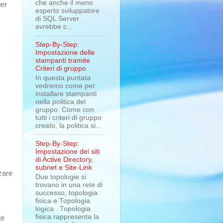
che anche il meno
per
esperto sviluppatore
di SQL Server
avrebbe c...
Step-By-Step:
Impostazione delle
stampanti tramite
Criteri di gruppo
In questa puntata
vedremo come per
installare stampanti
nella politica del
gruppo. Come con
tutti i criteri di gruppo
creato, la politica si...
Step-By-Step:
Impostazione dei siti
di Active Directory,
subnet e Site-Link
zzare
Due topologie si
trovano in una rete di
successo, topologia
fisica e Topologia
logica . Topologia
fisica rappresenta la
te