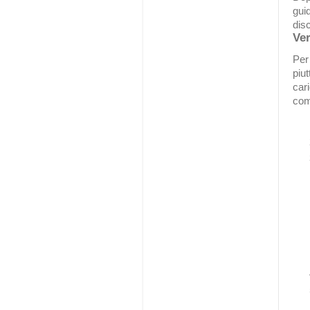
guid
dis
Ver
Per 
piu
cari
com