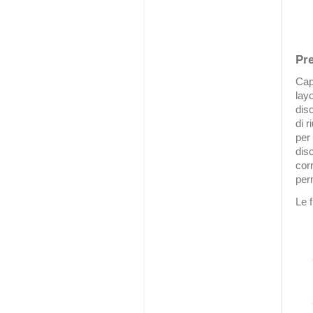
Pre
Cap
layo
dis
di 
per 
dis
cor
per
Le 