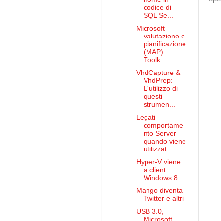
codice di
SQL Se...
Microsoft
valutazione e
pianificazione
(MAP)
Toolk...
VhdCapture &
VhdPrep:
L'utilizzo di
questi
strumen...
Legati
comportame
nto Server
quando viene
utilizzat...
Hyper-V viene
a client
Windows 8
Mango diventa
Twitter e altri
USB 3.0,
Microsoft