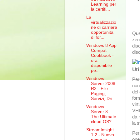
Learning per
la certifi...
La
virtualizzazio
ne di carriera
opportunità
Ques
di for...
zer
Windows 8 App
disc
Compat
dis
Cookbook -
ora
disponibile
Uti
pe...
Windows
Per
Server 2008
non
R2 - File
del
Paging,
forn
Servizi, Dri...
virt
Windows
VHD
Server 8:
The Ultimate
da 
cloud OS?
la 
StreamInsight
Per
1.2 - Nuovo
ope
nome in