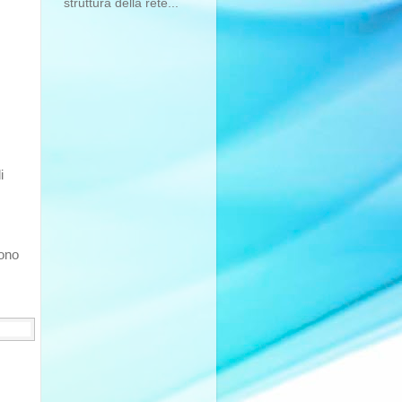
struttura della rete...
i
sono