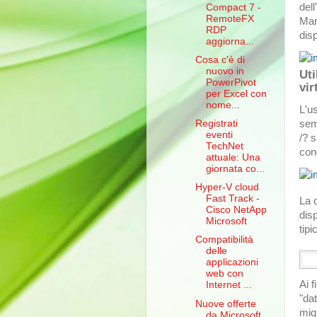
del
Compact 7 -
RemoteFX
Man
RDP
disp
aggiorna...
Cosa c'è di
nuovo in
Uti
PowerPivot
vir
per Excel con
nome...
L'u
semp
Registrati
eventi
/? s
TechNet
con
attuale: Una
giornata co...
Hyper-V cloud
Fast Track -
La c
Cisco NetApp
disp
Microsoft
tipi
Compatibilità
delle
  
applicazioni
web con
Ai 
Internet ...
"da
Nuove offerte
mig
da Microsoft