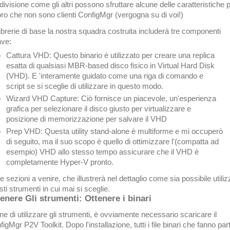
ivisione come gli altri possono sfruttare alcune delle caratteristiche 
oro che non sono clienti ConfigMgr (vergogna su di voi!)
librerie di base la nostra squadra costruita includerà tre componenti
ave:
Cattura VHD: Questo binario è utilizzato per creare una replica
esatta di qualsiasi MBR-based disco fisico in Virtual Hard Disk
(VHD). E 'interamente guidato come una riga di comando e
script se si sceglie di utilizzare in questo modo.
Wizard VHD Capture: Ciò fornisce un piacevole, un'esperienza
grafica per selezionare il disco giusto per virtualizzare e
posizione di memorizzazione per salvare il VHD
Prep VHD: Questa utility stand-alone è multiforme e mi occuperò
di seguito, ma il suo scopo è quello di ottimizzare l'(compatta ad
esempio) VHD allo stesso tempo assicurare che il VHD è
completamente Hyper-V pronto.
e sezioni a venire, che illustrerà nel dettaglio come sia possibile utili
ti strumenti in cui mai si sceglie.
enere Gli strumenti: Ottenere i binari
ine di utilizzare gli strumenti, è ovviamente necessario scaricare il
igMgr P2V Toolkit. Dopo l'installazione, tutti i file binari che fanno par