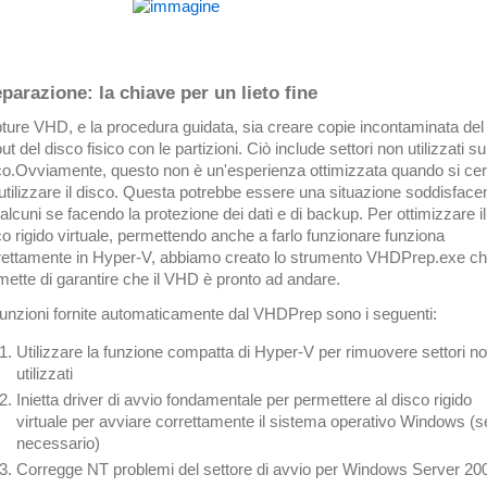
parazione: la chiave per un lieto fine
ture VHD, e la procedura guidata, sia creare copie incontaminata del
ut del disco fisico con le partizioni. Ciò include settori non utilizzati su
co.Ovviamente, questo non è un'esperienza ottimizzata quando si ce
riutilizzare il disco. Questa potrebbe essere una situazione soddisface
alcuni se facendo la protezione dei dati e di backup. Per ottimizzare il
co rigido virtuale, permettendo anche a farlo funzionare funziona
rettamente in Hyper-V, abbiamo creato lo strumento VHDPrep.exe ch
mette di garantire che il VHD è pronto ad andare.
funzioni fornite automaticamente dal VHDPrep sono i seguenti:
Utilizzare la funzione compatta di Hyper-V per rimuovere settori n
utilizzati
Inietta driver di avvio fondamentale per permettere al disco rigido
virtuale per avviare correttamente il sistema operativo Windows (s
necessario)
Corregge NT problemi del settore di avvio per Windows Server 20