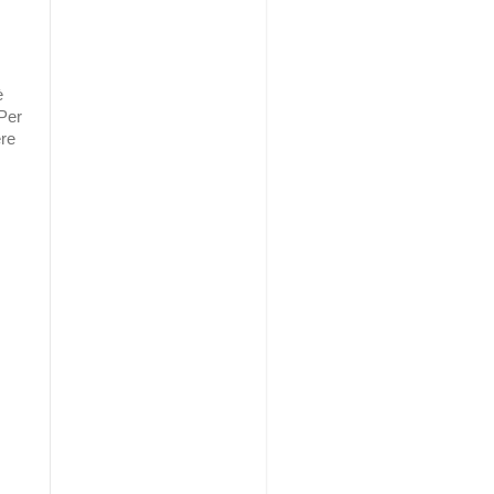
è
Per
ere