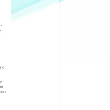
 \
o
e o
te
to
sono