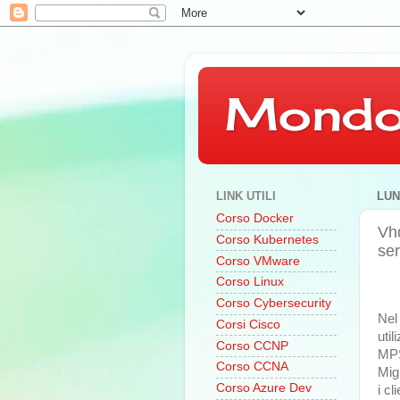
Mondo
LINK UTILI
LUN
Corso Docker
Vhd
Corso Kubernetes
ser
Corso VMware
Corso Linux
Corso Cybersecurity
Nel
Corsi Cisco
util
Corso CCNP
MPS
Corso CCNA
Mig
Corso Azure Dev
i cl