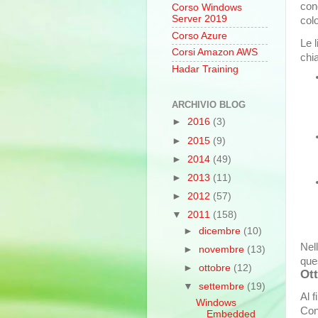
cond
Corso Windows
Server 2019
col
Corso Azure
Le 
Corsi Amazon AWS
chi
Hadar Training
ARCHIVIO BLOG
►
2016
(3)
►
2015
(9)
►
2014
(49)
►
2013
(11)
►
2012
(57)
▼
2011
(158)
►
dicembre
(10)
Nell
►
novembre
(13)
ques
►
ottobre
(12)
Ott
▼
settembre
(19)
Al f
Windows
Conf
Embedded