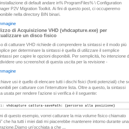
l'installazione di default andare in% ProgramFiles% \ Configuration
ager P2V Migration Toolkit. Ai fini di questo post, ci occuperemo
onibile nella directory BIN binari.
lizzo di Acquisizione VHD (vhdcapture.exe) per
tualizzare un disco fisico
so di catturare VHD richiede di comprendere la sintassi e il modo più
lice per determinare la sintassi è quella di utilizzare il semplice
intassi per capire le opzioni disponibili. Per semplicità, ho intenzione d
dividere uno screenshot di questa uscita per la revisione -
hiave usi è quello di elencare tutti i dischi fisici (fonti potenziali) che 
onibili per catturare con l'interruttore lista. Oltre a questo, la sintassi
ca usata per rendere l'azione si verifica è il seguente:
 1:
 vhdcapture cattura-savePath: {percorso alla posizione}
fini di questo esempio, vorrei catturare la mia volume fisico chiamato
ti" che ha tutti i miei dati mi piacerebbe mantenere intorno durante una
razione.Diamo un'occhiata a che ...