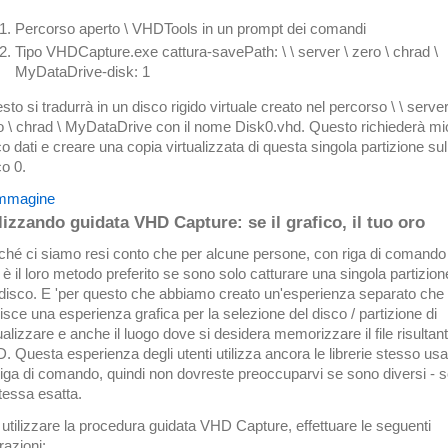
Percorso aperto \ VHDTools in un prompt dei comandi
Tipo VHDCapture.exe cattura-savePath: \ \ server \ zero \ chrad \
MyDataDrive-disk: 1
to si tradurrà in un disco rigido virtuale creato nel percorso \ \ server
o \ chrad \ MyDataDrive con il nome Disk0.vhd. Questo richiederà mi
o dati e creare una copia virtualizzata di questa singola partizione sul
co 0.
lizzando guidata VHD Capture: se il grafico, il tuo oro
ché ci siamo resi conto che per alcune persone, con riga di comando
 è il loro metodo preferito se sono solo catturare una singola partizion
 disco. E 'per questo che abbiamo creato un'esperienza separato che
isce una esperienza grafica per la selezione del disco / partizione di
ualizzare e anche il luogo dove si desidera memorizzare il file risultan
. Questa esperienza degli utenti utilizza ancora le librerie stesso usa
riga di comando, quindi non dovreste preoccuparvi se sono diversi - 
stessa esatta.
 utilizzare la procedura guidata VHD Capture, effettuare le seguenti
razioni: