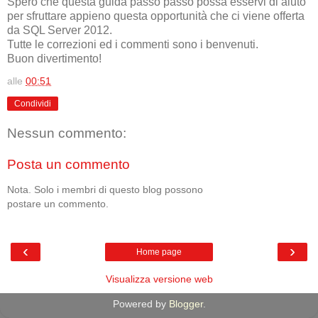
Spero che questa guida passo passo possa esservi di aiuto
per sfruttare appieno questa opportunità che ci viene offerta
da SQL Server 2012.
Tutte le correzioni ed i commenti sono i benvenuti.
Buon divertimento!
alle
00:51
Condividi
Nessun commento:
Posta un commento
Nota. Solo i membri di questo blog possono
postare un commento.
‹
›
Home page
Visualizza versione web
Powered by
Blogger
.