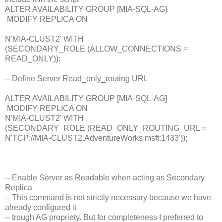
ALTER AVAILABILITY GROUP [MIA-SQL-AG]
MODIFY REPLICA ON
N'MIA-CLUST2' WITH
(SECONDARY_ROLE (ALLOW_CONNECTIONS =
READ_ONLY));
-- Define Server Read_only_routing URL
ALTER AVAILABILITY GROUP [MIA-SQL-AG]
MODIFY REPLICA ON
N'MIA-CLUST2' WITH
(SECONDARY_ROLE (READ_ONLY_ROUTING_URL =
N'TCP://MIA-CLUST2.AdventureWorks.msft:1433'));
-- Enable Server as Readable when acting as Secondary
Replica
-- This command is not strictly necessary because we have
already configured it
-- trough AG propriety. But for completeness I preferred to