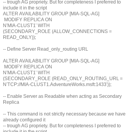
-- trough AG propriety. But for completeness I preferred to
include it in the script
ALTER AVAILABILITY GROUP [MIA-SQL-AG]
MODIFY REPLICA ON
N'MIA-CLUST1' WITH
(SECONDARY_ROLE (ALLOW_CONNECTIONS =
READ_ONLY));
-- Define Server Read_only_routing URL
ALTER AVAILABILITY GROUP [MIA-SQL-AG]
MODIFY REPLICA ON
N'MIA-CLUST1' WITH
(SECONDARY_ROLE (READ_ONLY_ROUTING_URL =
N'TCP://MIA-CLUST1.AdventureWorks.msft:1433'));
-- Enable Server as Readable when acting as Secondary
Replica
-- This command is not strictly necessary because we have
already configured it
-- trough AG propriety. But for completeness I preferred to
include it in the script