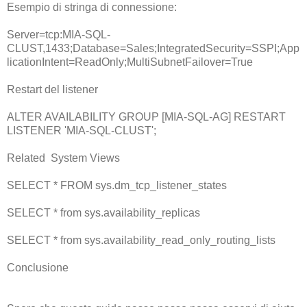
Esempio di stringa di connessione:
Server=tcp:MIA-SQL-
CLUST,1433;Database=Sales;IntegratedSecurity=SSPI;App
licationIntent=ReadOnly;MultiSubnetFailover=True
Restart del listener
ALTER AVAILABILITY GROUP [MIA-SQL-AG] RESTART
LISTENER 'MIA-SQL-CLUST';
Related System Views
SELECT * FROM sys.dm_tcp_listener_states
SELECT * from sys.availability_replicas
SELECT * from sys.availability_read_only_routing_lists
Conclusione